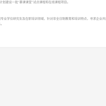
院计划建设一批“慕课课堂”试点课程和在线课程项目。
制专业学位研究生及在职培训领域，针对非全日制教育和培训特点，寻求企业共
系。