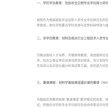
一、学历学位教育：包括非全日制专业学位硕士研
我院作为我国首批开设在职人员专业学位研究生的
养需求。依托学院重点学科资源与优势科研师资力
二、非学历教育：材料及相关行业工程技术人员专
为推动高校人才培养，开展继续教育，增进服务社
求，结合企事业单位自身培养培训体系，充分发挥
艺培训以及实验仪器分析测试等方面。目的是为切
三、慕课课程：材料学基础课或通识课的慕课（MO
为鼓励优秀教师探索“慕课课堂”教学模式的改革，
式。积极应对学校专业学位研究生综合改革试点任